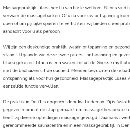
Massagepraktijk Lilaea heet u van harte welkom. Bij ons vind
verwarmde massagebanken. Of u nu voor uw ontspanning komt
doen of om pijnlijke spieren te verlichten, wij bieden u een p
aandacht voor u als persoon.
Wij zijn een deskundige praktijk, waarin ontspanning en gezond
staan. Uitgaande van deze twee pijlers - ontspanning en gezo
Lilaea gekozen. Lilaea is een waternimf uit de Griekse mythol
met de badhuizen uit de oudheid. Mensen bezochten deze bad
ontspanning als voor hun gezondheid. Massagepraktijk Lilaea w
eenzelfde functie vervullen.
De praktijk in Delft is opgericht door Ina Lindeman. Zij is fysi
gegeven moment de stap gemaakt om massagetherapeute te w
heeft zij diverse opleidingen massage gevolgd. Daarnaast werkt
gerenommeerde saunacentra en in een massagepraktijk in Den H