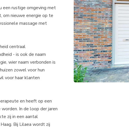
t u een rustige omgeving met
, om nieuwe energie op te
rofessionele massage met
heid centraal
ndheid - is ook de naam
ogie, wier naam verbonden is
huizen zowel voor hun
il voor haar klanten
otherapeute en heeft op een
orden. In de loop der jaren
e zij in een aantal
aag. Bij Lilaea wordt zij