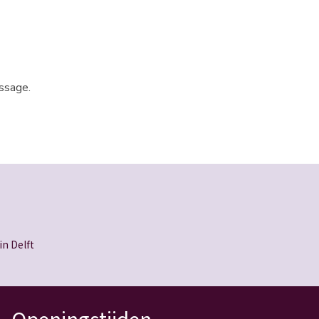
ssage.
n Delft