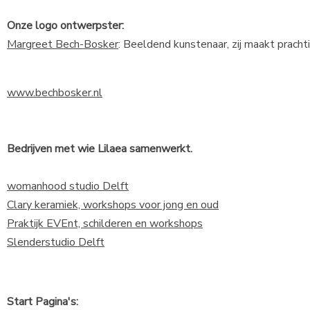
Onze logo ontwerpster:
Margreet Bech-Bosker
: Beeldend kunstenaar, zij maakt pra
www.bechbosker.nl
Bedrijven met wie Lilaea samenwerkt.
womanhood studio Delft
Clary keramiek, workshops voor jong en oud
Praktijk EVEnt, schilderen en workshops
Slenderstudio Delft
Start Pagina's: