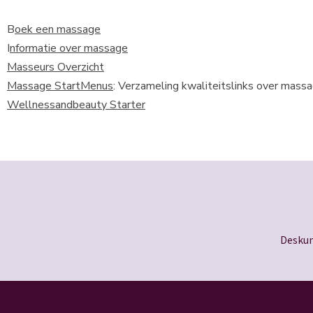
B
oek een massage
I
nformatie over massage
Masseurs Overzicht
Massage StartMenus
: Verzameling kwaliteitslinks over mass
Wellnessandbeauty Starter
Deskun